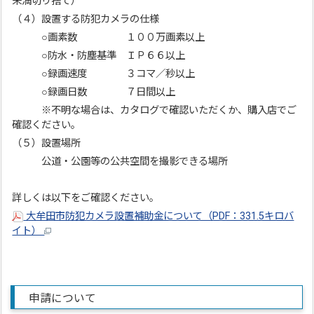
未満切り捨て）
（４）設置する防犯カメラの仕様
○画素数 １００万画素以上
○防水・防塵基準 ＩＰ６６以上
○録画速度 ３コマ／秒以上
○録画日数 ７日間以上
※不明な場合は、カタログで確認いただくか、購入店でご
確認ください。
（５）設置場所
公道・公園等の公共空間を撮影できる場所
詳しくは以下をご確認ください。
大牟田市防犯カメラ設置補助金について（PDF：331.5キロバ
イト）
申請について