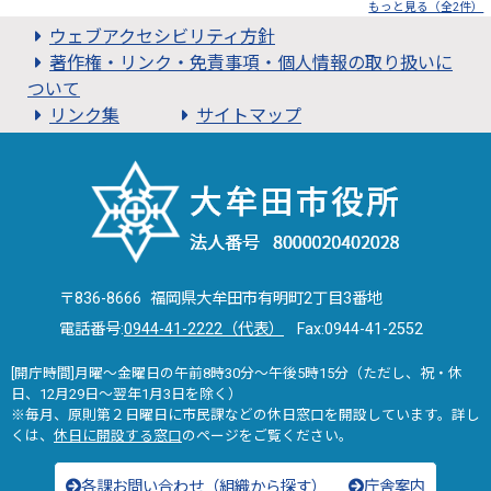
もっと見る（全2件）
ウェブアクセシビリティ方針
著作権・リンク・免責事項・個人情報の取り扱いに
ついて
リンク集
サイトマップ
〒836-8666 福岡県大牟田市有明町2丁目3番地
電話番号:
0944-41-2222（代表）
Fax:0944-41-2552
[開庁時間]月曜～金曜日の午前8時30分～午後5時15分（ただし、祝・休
日、12月29日～翌年1月3日を除く）
※毎月、原則第２日曜日に市民課などの休日窓口を開設しています。詳し
くは、
休日に開設する窓口
のページをご覧ください。
各課お問い合わせ（組織から探す）
庁舎案内