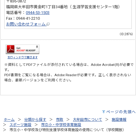
〒836-0872
福岡県大牟田市黄金町1丁目34番地（ 生涯学習支援センター1階）
電話番号：
0944-53-1503
Fax：0944-41-2210
お問い合わせフォーム
（ID:2876）
別ウィンドウで開きます
※資料としてPDFファイルが添付されている場合は、
Adobe Acrobat(R)
が必要で
す。
PDF書類をご覧になる場合は、
Adobe Reader
が必要です。正しく表示されない
場合、最新バージョンをご利用ください。
ページの先頭へ
ホーム
分類から探す
市政
大牟田市について
施設情報
スポーツ施設
市立小・中学校体育施設
市立小・中学校及び特別支援学校体育施設の使用について（学校開放）