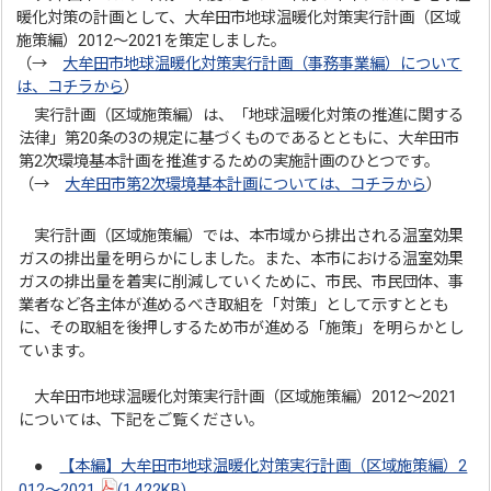
暖化対策の計画として、大牟田市地球温暖化対策実行計画（区域
施策編）2012～2021を策定しました。
（→
大牟田市地球温暖化対策実行計画（事務事業編）について
は、コチラから
）
実行計画（区域施策編）は、「地球温暖化対策の推進に関する
法律」第20条の3の規定に基づくものであるとともに、大牟田市
第2次環境基本計画を推進するための実施計画のひとつです。
（→
大牟田市第2次環境基本計画については、コチラから
）
実行計画（区域施策編）では、本市域から排出される温室効果
ガスの排出量を明らかにしました。また、本市における温室効果
ガスの排出量を着実に削減していくために、市民、市民団体、事
業者など各主体が進めるべき取組を「対策」として示すととも
に、その取組を後押しするため市が進める「施策」を明らかとし
ています。
大牟田市地球温暖化対策実行計画（区域施策編）2012～2021
については、下記をご覧ください。
●
【本編】大牟田市地球温暖化対策実行計画（区域施策編）2
012～2021
(1,422KB)