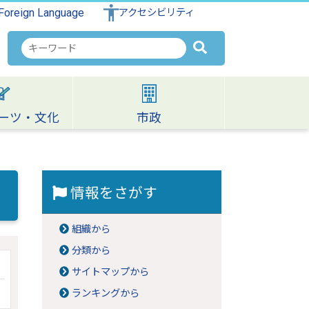
Foreign Language
アクセシビリティ
検
索
キ
ー
ワ
ーツ・文化
市政
ー
ド
情報をさがす
組織から
分類から
サイトマップから
ランキングから