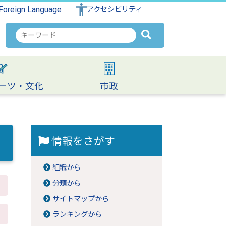
Foreign Language
アクセシビリティ
検
索
キ
ー
ワ
ーツ・文化
市政
ー
ド
情報をさがす
組織から
分類から
サイトマップから
ランキングから