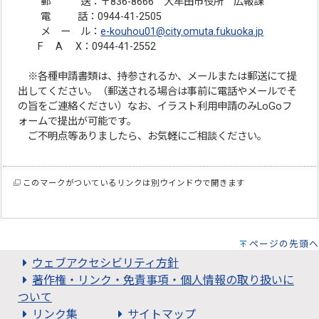
郵 送：〒836-8666 大牟田市役所 広報課
電 話：0944-41-2505
メ ー ル：
e-kouhou01@city.omuta.fukuoka.jp
F A X：0944-41-2552
※各種申請書類は、持参されるか、メールまたは郵送にて提
出してください。（郵送される場合は事前に電話やメールでそ
の旨をご連絡ください）なお、イラスト利用申請のみLoGoフ
ォームで提出が可能です。
ご不明点等ありましたら、お気軽にご相談ください。
このマークがついているリンクは別ウインドウで開きます
ページの先頭へ
ウェブアクセシビリティ方針
著作権・リンク・免責事項・個人情報の取り扱いに
ついて
リンク集
サイトマップ