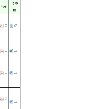
その
PDF
他