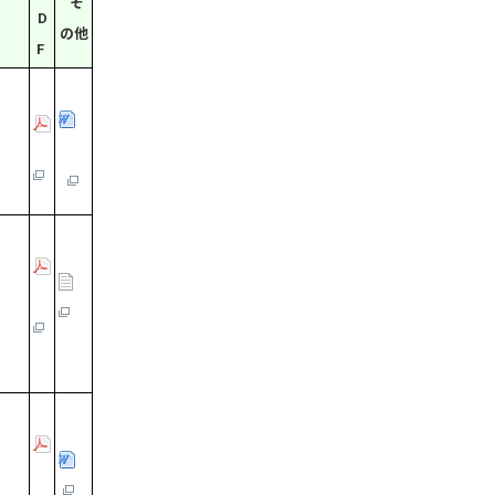
そ
D
の他
F