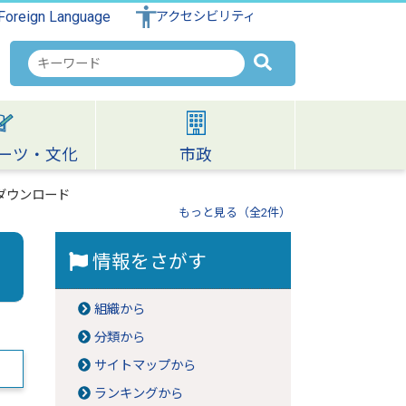
Foreign Language
アクセシビリティ
検
索
キ
ー
ワ
ーツ・文化
市政
ー
ド
ダウンロード
もっと見る（全2件）
情報をさがす
組織から
分類から
サイトマップから
ランキングから