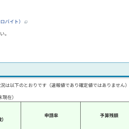
7キロバイト）
い。
況は以下のとおりです（速報値であり確定値ではありません
末現在）
申請率
予算残額
数）