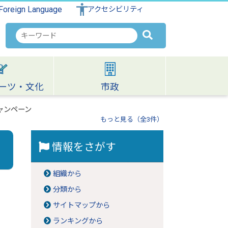
Foreign Language
アクセシビリティ
検
索
キ
ー
ワ
ーツ・文化
市政
ー
ド
ャンペーン
もっと見る（全3件）
情報をさがす
組織から
分類から
サイトマップから
ランキングから