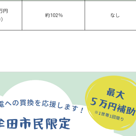
5万円
約102％
なし
件）