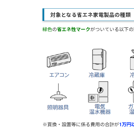
対象となる省エネ家電製品の種類
緑色
の
省エネ性マーク
がついている以下の
※買換・設置等に係る費用の合計が
1万円