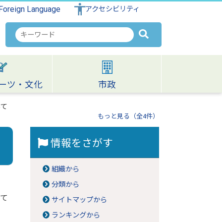
Foreign Language
アクセシビリティ
検
索
キ
ー
ワ
ーツ・文化
市政
ー
ド
いて
もっと見る（全4件）
情報をさがす
組織から
分類から
て
サイトマップから
ランキングから