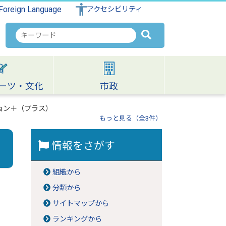
Foreign Language
アクセシビリティ
検
索
キ
ー
ワ
ーツ・文化
市政
ー
ド
ョン＋（プラス）
もっと見る（全3件）
情報をさがす
組織から
分類から
サイトマップから
ランキングから