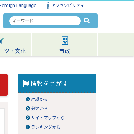
Foreign Language
アクセシビリティ
検
索
キ
ー
ワ
ーツ・文化
市政
ー
ド
情報をさがす
組織から
分類から
サイトマップから
ランキングから