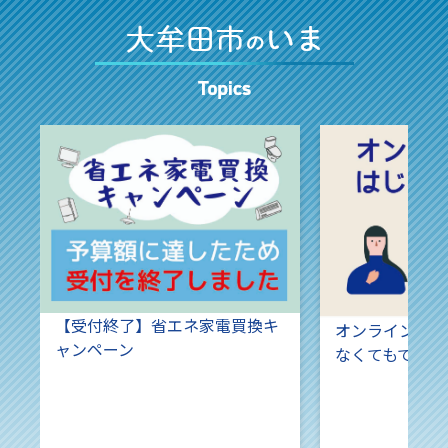
【受付終了】省エネ家電買換キ
オンライン申請（市役
ャンペーン
なくてもできる手続き）