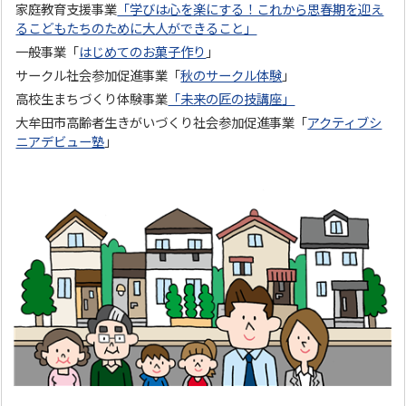
家庭教育支援事業
「学びは心を楽にする！これから思春期を迎え
るこどもたちのために大人ができること」
一般事業「
はじめてのお菓子作り
」
サークル社会参加促進事業「
秋のサークル体験
」
高校生まちづくり体験事業
「未来の匠の技講座」
大牟田市高齢者生きがいづくり社会参加促進事業「
アクティブシ
ニアデビュー塾
」