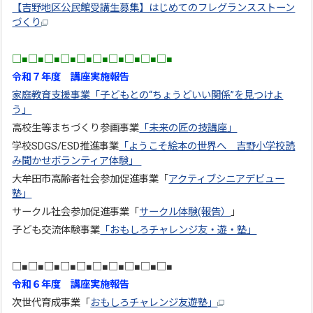
【吉野地区公民館受講生募集】はじめてのフレグランスストーン
づくり
□■□■□■□■□■□■□■□■□■□■
令和７年度 講座実施報告
家庭教育支援事業「子どもとの“ちょうどいい関係”を見つけよ
う」
高校生等まちづくり参画事業
「未来の匠の技講座」
学校SDGS/ESD推進事業
「ようこそ絵本の世界へ 吉野小学校読
み聞かせボランティア体験」
大牟田市高齢者社会参加促進事業「
アクティブシニアデビュー
塾」
サークル社会参加促進事業「
サークル体験(報告）
」
子ども交流体験事業
「おもしろチャレンジ友・遊・塾」
□■□■□■□■□■□■□■□■□■□■
令和６年度 講座実施報告
次世代育成事業「
おもしろチャレンジ友遊塾」