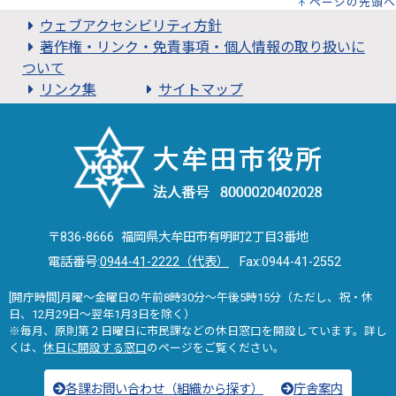
ページの先頭へ
ウェブアクセシビリティ方針
著作権・リンク・免責事項・個人情報の取り扱いに
ついて
リンク集
サイトマップ
〒836-8666 福岡県大牟田市有明町2丁目3番地
電話番号:
0944-41-2222（代表）
Fax:0944-41-2552
[開庁時間]月曜～金曜日の午前8時30分～午後5時15分（ただし、祝・休
日、12月29日～翌年1月3日を除く）
※毎月、原則第２日曜日に市民課などの休日窓口を開設しています。詳し
くは、
休日に開設する窓口
のページをご覧ください。
各課お問い合わせ（組織から探す）
庁舎案内