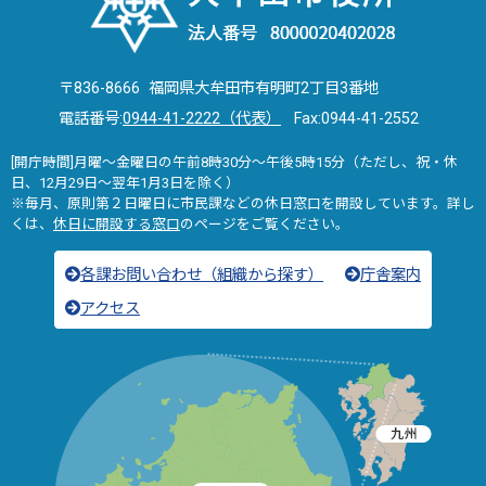
〒836-8666 福岡県大牟田市有明町2丁目3番地
電話番号:
0944-41-2222（代表）
Fax:0944-41-2552
[開庁時間]月曜～金曜日の午前8時30分～午後5時15分（ただし、祝・休
日、12月29日～翌年1月3日を除く）
※毎月、原則第２日曜日に市民課などの休日窓口を開設しています。詳し
くは、
休日に開設する窓口
のページをご覧ください。
各課お問い合わせ（組織から探す）
庁舎案内
アクセス