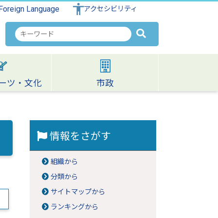
Foreign Language
アクセシビリティ
検
索
キ
ー
ワ
ーツ・文化
市政
ー
ド
情報をさがす
組織から
分類から
サイトマップから
ランキングから