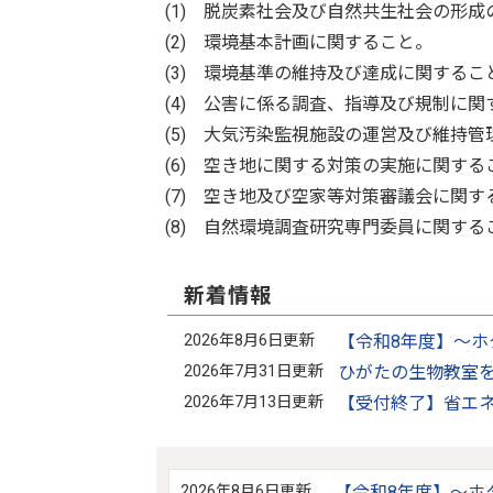
(1) 脱炭素社会及び自然共生社会の形
(2) 環境基本計画に関すること。
(3) 環境基準の維持及び達成に関するこ
(4) 公害に係る調査、指導及び規制に関
(5) 大気汚染監視施設の運営及び維持
(6) 空き地に関する対策の実施に関する
(7) 空き地及び空家等対策審議会に関す
(8) 自然環境調査研究専門委員に関する
新着情報
2026年8月6日更新
【令和8年度】～ホ
2026年7月31日更新
ひがたの生物教室
2026年7月13日更新
【受付終了】省エ
2026年8月6日更新
【令和8年度】～ホ