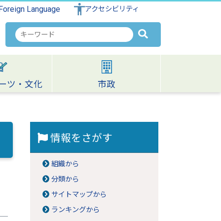
Foreign Language
アクセシビリティ
検
索
キ
ー
ワ
ーツ・文化
市政
ー
ド
情報をさがす
組織から
分類から
サイトマップから
ランキングから