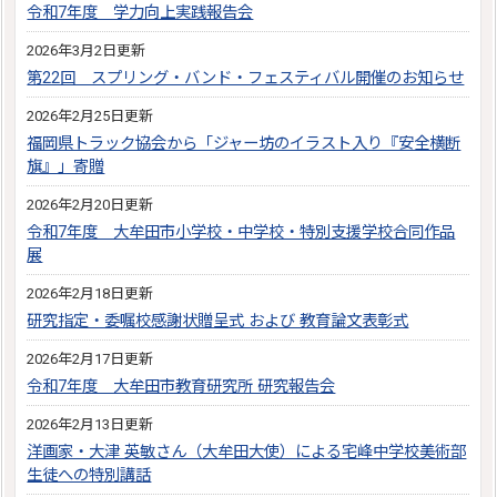
令和7年度 学力向上実践報告会
2026年3月2日更新
第22回 スプリング・バンド・フェスティバル開催のお知らせ
2026年2月25日更新
福岡県トラック協会から「ジャー坊のイラスト入り『安全横断
旗』」寄贈
2026年2月20日更新
令和7年度 大牟田市小学校・中学校・特別支援学校合同作品
展
2026年2月18日更新
研究指定・委嘱校感謝状贈呈式 および 教育論文表彰式
2026年2月17日更新
令和7年度 大牟田市教育研究所 研究報告会
2026年2月13日更新
洋画家・大津 英敏さん（大牟田大使）による宅峰中学校美術部
生徒への特別講話