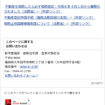
不動産を相続したら必ず相続登記！令和６年４月１日から義務化
されました（法務省）
（外部リンク）
不動産登記申請手続（福岡法務局柳川支局）
（外部リンク）
相続土地国庫帰属制度について（法務省）
（外部リンク）
このページに関する
お問い合わせは
都市整備部 建築住宅課 空家対策担当
〒836-8666
福岡県大牟田市有明町２丁目３番地（大牟田市庁舎4階）
電話番号：
0944-41-2787
Fax：0944-41-2795
お問い合わせフォーム
（ID:12671）
このマークがついているリンクは別ウインドウで開きます