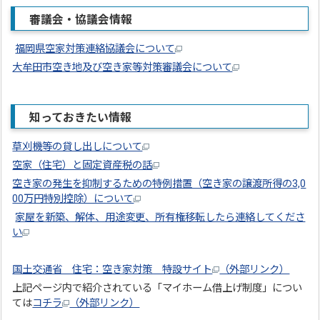
審議会・協議会情報
福岡県空家対策連絡協議会について
大牟田市空き地及び空き家等対策審議会について
知っておきたい情報
草刈機等の貸し出しについて
空家（住宅）と固定資産税の話
空き家の発生を抑制するための特例措置（空き家の譲渡所得の3,0
00万円特別控除）について
家屋を新築、解体、用途変更、所有権移転したら連絡してくださ
い
国土交通省 住宅：空き家対策 特設サイト
（外部リンク）
上記ページ内で紹介されている「マイホーム借上げ制度」につい
ては
コチラ
（外部リンク）